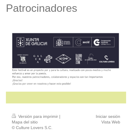
Patrocinadores
Versión para imprimir
|
Iniciar sesión
Mapa del sitio
Vista Web
© Culture Lovers S.C.