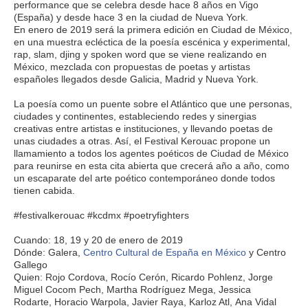
performance que se celebra desde hace 8 años en Vigo
(España) y desde hace 3 en la ciudad de Nueva York.
En enero de 2019 será la primera edición en Ciudad de México,
en una muestra ecléctica de la poesía escénica y experimental,
rap, slam, djing y spoken word que se viene realizando en
México, mezclada con propuestas de poetas y artistas
españoles llegados desde Galicia, Madrid y Nueva York.
La poesía como un puente sobre el Atlántico que une personas,
ciudades y continentes, estableciendo redes y sinergias
creativas entre artistas e instituciones, y llevando poetas de
unas ciudades a otras. Así, el Festival Kerouac propone un
llamamiento a todos los agentes poéticos de Ciudad de México
para reunirse en esta cita abierta que crecerá año a año, como
un escaparate del arte poético contemporáneo donde todos
tienen cabida.
#festivalkerouac
#kcdmx
#poetryfighters
Cuando: 18, 19 y 20 de enero de 2019
Dónde: Galera,
Centro Cultural de España en México
y Centro
Gallego
Quien:
Rojo Cordova
,
Rocío Cerón
,
Ricardo Pohlenz
,
Jorge
Miguel Cocom Pech
,
Martha Rodríguez Mega
,
Jessica
Rodarte
,
Horacio Warpola
,
Javier Raya
,
Karloz Atl
,
Ana Vidal