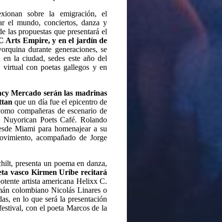
exionan sobre la emigración, el
ar el mundo, conciertos, danza y
 las propuestas que presentará el
C Arts Empire, y en el jardín de
yorquina durante generaciones, se
a en la ciudad, sedes este año del
 virtual con poetas gallegos y en
cy Mercado serán las madrinas
ttan
que un día fue el epicentro de
 como compañeras de escenario de
s Nuyorican Poets Café. Rolando
esde Miami para homenajear a su
ovimiento, acompañado de Jorge
ilt, presenta un poema en danza,
eta vasco Kirmen Uribe recitará
potente artista americana Helixx C.
mán colombiano Nicolás Linares o
das, en lo que será la presentación
festival, con el poeta Marcos de la