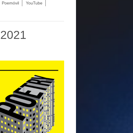
Poemóvil
YouTube
 2021