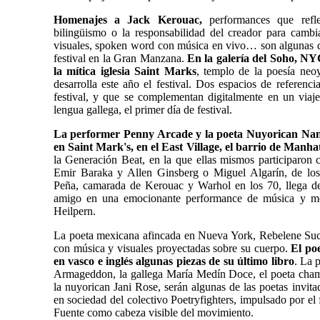
Homenajes a Jack Kerouac,
performances que refl
bilingüismo o la responsabilidad del creador para cambi
visuales, spoken word con música en vivo… son algunas de
festival en la Gran Manzana.
En la galería del Soho, NY
la mítica iglesia Saint Marks
, templo de la poesía neo
desarrolla este año el festival. Dos espacios de referenci
festival, y que se complementan digitalmente en un viaje
lengua gallega, el primer día de festival.
La performer Penny Arcade y la poeta Nuyorican Nan
en Saint Mark's, en el East Village, el barrio de Manha
la Generación Beat, en la que ellas mismos participaron
Emir Baraka y Allen Ginsberg o Miguel Algarín, de lo
Peña, camarada de Kerouac y Warhol en los 70, llega d
amigo en una emocionante performance de música y m
Heilpern.
La poeta mexicana afincada en Nueva York, Rebelene Such
con música y visuales proyectadas sobre su cuerpo.
El po
en vasco e inglés algunas piezas de su último libro
. La 
Armageddon, la gallega María Medín Doce, el poeta cha
la nuyorican Jani Rose, serán algunas de las poetas invita
en sociedad del colectivo Poetryfighters, impulsado por el 
Fuente como cabeza visible del movimiento.