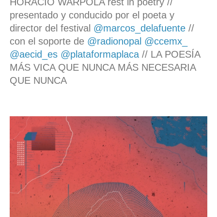
HORACIO WARPOLA rest in poetry //
presentado y conducido por el poeta y
director del festival
@marcos_delafuente
//
con el soporte de
@radionopal
@ccemx_
@aecid_es
@plataformaplaca
// LA POESÍA
MÁS VICA QUE NUNCA MÁS NECESARIA
QUE NUNCA