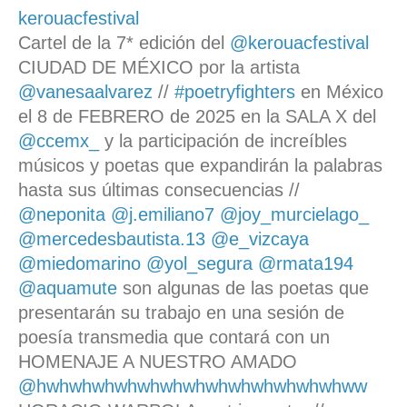
kerouacfestival
Cartel de la 7* edición del
@kerouacfestival
CIUDAD DE MÉXICO por la artista
@vanesaalvarez
//
#poetryfighters
en México
el 8 de FEBRERO de 2025 en la SALA X del
@ccemx_
y la participación de increíbles
músicos y poetas que expandirán la palabras
hasta sus últimas consecuencias //
@neponita
@j.emiliano7
@joy_murcielago_
@mercedesbautista.13
@e_vizcaya
@miedomarino
@yol_segura
@rmata194
@aquamute
son algunas de las poetas que
presentarán su trabajo en una sesión de
poesía transmedia que contará con un
HOMENAJE A NUESTRO AMADO
@hwhwhwhwhwhwhwhwhwhwhwhwhwhww