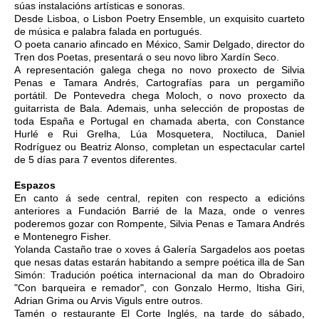
súas instalacións artísticas e sonoras.
Desde Lisboa, o Lisbon Poetry Ensemble, un exquisito cuarteto
de música e palabra falada en portugués.
O poeta canario afincado en México, Samir Delgado, director do
Tren dos Poetas, presentará o seu novo libro Xardín Seco.
A representación galega chega no novo proxecto de Silvia
Penas e Tamara Andrés, Cartografías para un pergamiño
portátil. De Pontevedra chega Moloch, o novo proxecto da
guitarrista de Bala. Ademais, unha selección de propostas de
toda España e Portugal en chamada aberta, con Constance
Hurlé e Rui Grelha, Lúa Mosquetera, Noctiluca, Daniel
Rodríguez ou Beatriz Alonso, completan un espectacular cartel
de 5 días para 7 eventos diferentes.
Espazos
En canto á sede central, repiten con respecto a edicións
anteriores a Fundación Barrié de la Maza, onde o venres
poderemos gozar con Rompente, Silvia Penas e Tamara Andrés
e Montenegro Fisher.
Yolanda Castaño trae o xoves á Galería Sargadelos aos poetas
que nesas datas estarán habitando a sempre poética illa de San
Simón: Tradución poética internacional da man do Obradoiro
"Con barqueira e remador", con Gonzalo Hermo, Itisha Giri,
Adrian Grima ou Arvis Viguls entre outros.
Tamén o restaurante El Corte Inglés, na tarde do sábado,