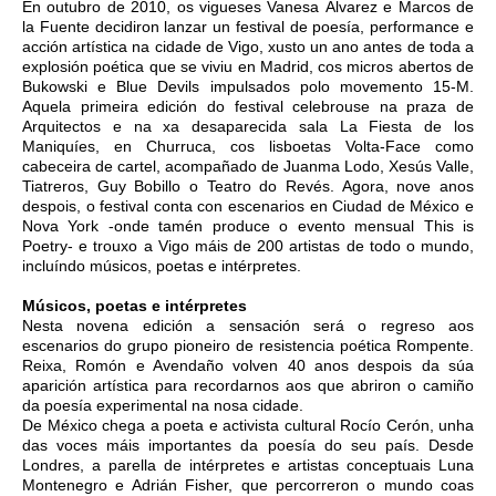
En outubro de 2010, os vigueses Vanesa Álvarez e Marcos de
la Fuente decidiron lanzar un festival de poesía, performance e
acción artística na cidade de Vigo, xusto un ano antes de toda a
explosión poética que se viviu en Madrid, cos micros abertos de
Bukowski e Blue Devils impulsados polo movemento 15-M.
Aquela primeira edición do festival celebrouse na praza de
Arquitectos e na xa desaparecida sala La Fiesta de los
Maniquíes, en Churruca, cos lisboetas Volta-Face como
cabeceira de cartel, acompañado de Juanma Lodo, Xesús Valle,
Tiatreros, Guy Bobillo o Teatro do Revés. Agora, nove anos
despois, o festival conta con escenarios en Ciudad de México e
Nova York -onde tamén produce o evento mensual This is
Poetry- e trouxo a Vigo máis de 200 artistas de todo o mundo,
incluíndo músicos, poetas e intérpretes.
Músicos, poetas e intérpretes
Nesta novena edición a sensación será o regreso aos
escenarios do grupo pioneiro de resistencia poética Rompente.
Reixa, Romón e Avendaño volven 40 anos despois da súa
aparición artística para recordarnos aos que abriron o camiño
da poesía experimental na nosa cidade.
De México chega a poeta e activista cultural Rocío Cerón, unha
das voces máis importantes da poesía do seu país. Desde
Londres, a parella de intérpretes e artistas conceptuais Luna
Montenegro e Adrián Fisher, que percorreron o mundo coas