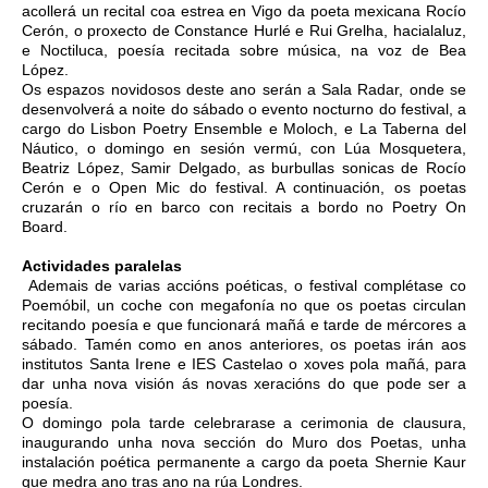
acollerá un recital coa estrea en Vigo da poeta mexicana Rocío
Cerón, o proxecto de Constance Hurlé e Rui Grelha, hacialaluz,
e Noctiluca, poesía recitada sobre música, na voz de Bea
López.
Os espazos novidosos deste ano serán a Sala Radar, onde se
desenvolverá a noite do sábado o evento nocturno do festival, a
cargo do Lisbon Poetry Ensemble e Moloch, e La Taberna del
Náutico, o domingo en sesión vermú, con Lúa Mosquetera,
Beatriz López, Samir Delgado, as burbullas sonicas de Rocío
Cerón e o Open Mic do festival. A continuación, os poetas
cruzarán o río en barco con recitais a bordo no Poetry On
Board.
Actividades paralelas
Ademais de varias accións poéticas, o festival complétase co
Poemóbil, un coche con megafonía no que os poetas circulan
recitando poesía e que funcionará mañá e tarde de mércores a
sábado. Tamén como en anos anteriores, os poetas irán aos
institutos Santa Irene e IES Castelao o xoves pola mañá, para
dar unha nova visión ás novas xeracións do que pode ser a
poesía.
O domingo pola tarde celebrarase a cerimonia de clausura,
inaugurando unha nova sección do Muro dos Poetas, unha
instalación poética permanente a cargo da poeta Shernie Kaur
que medra ano tras ano na rúa Londres.